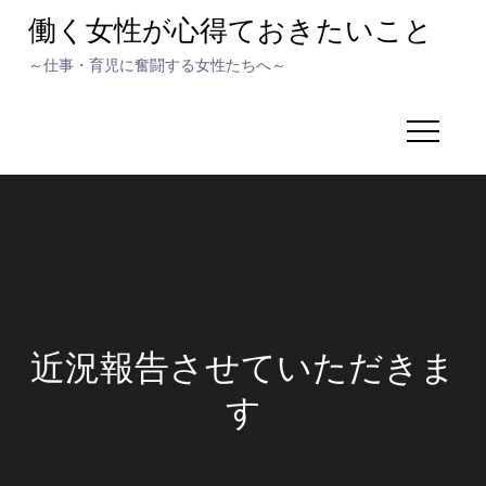
Skip
働く女性が心得ておきたいこと
to
～仕事・育児に奮闘する女性たちへ～
content
近況報告させていただきま
す