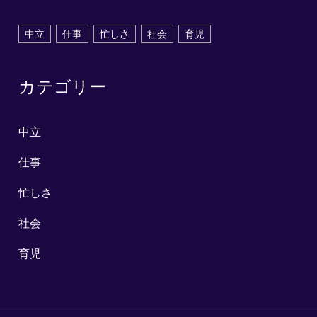
中立
仕事
忙しさ
社会
育児
カテゴリー
中立
仕事
忙しさ
社会
育児